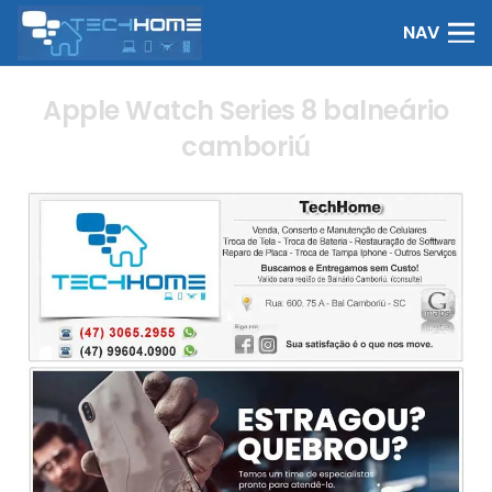
NAV
Apple Watch Series 8 balneário
camboriú