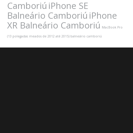
Camboriú
iPhone SE
Balneário Camboriú
iPhone
XR Balneário Camboriú
MacBook Pro
(13 polegadas
meados de 2012 até 2015) balneário camboriú