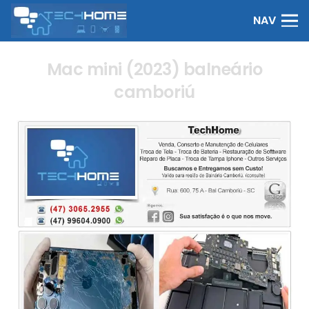
NAV
Mac mini (2023) balneário
camboriú