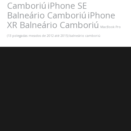
Camboriú
iPhone SE
Balneário Camboriú
iPhone
XR Balneário Camboriú
MacBook Pro
(13 polegadas
meados de 2012 até 2015) balneário camboriú