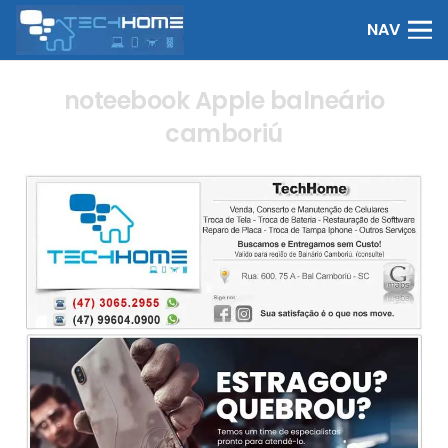
NAV
noteebook Apple balneário
camboriú