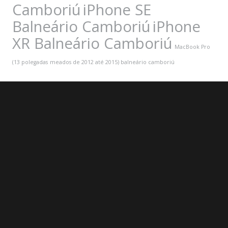
Camboriú
iPhone SE
Balneário Camboriú
iPhone
XR Balneário Camboriú
MacBook Pro
(13 polegadas
meados de 2012 até 2015) balneário camboriú