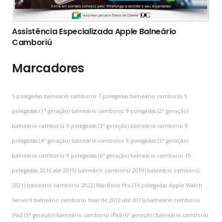
Assistência Especializada Apple Balneário
Camboriú
Marcadores
5 polegadas balneário camboriú
7 polegadas balneário camboriú
9
polegadas (1ª geração) balneário camboriú
9 polegadas (2ª geração)
balneário camboriú
9 polegadas (3ª geração) balneário camboriú
9
polegadas (4ª geração) balneário camboriú
9 polegadas (5ª geração)
balneário camboriú
9 polegadas (6ª geração) balneário camboriú
15
polegadas
2016 até 2019) balneário camboriú
2019) balneário camboriú
2021) balneário camboriú
2022) MacBook Pro (14 polegadas
Apple Watch
Series 9 balneário camboriú
final de 2012 até 2015) balneário camboriú
iPad (5ª geração) balneário camboriú
iPad (6ª geração) balneário camboriú