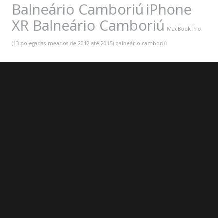
Balneário Camboriú
iPhone
XR Balneário Camboriú
MacBook Pro
(13 polegadas
meados de 2012 até 2015) balneário camboriú