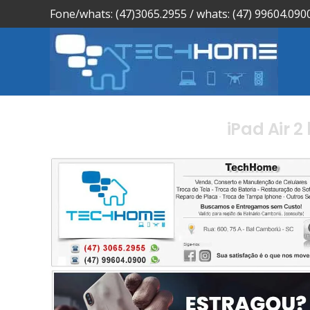
Fone/whats: (47)3065.2955 / whats: (47) 99604.090
iPad Air 