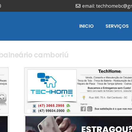
0
email: techhomebc@g
INICIO
SERVIÇOS
2 balneário camboriú