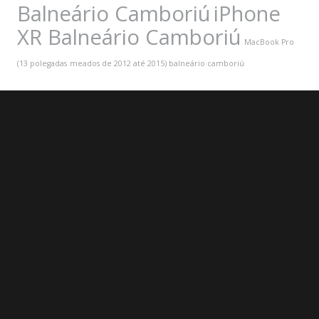
Balneário Camboriú
iPhone
XR Balneário Camboriú
MacBook Pro
(13 polegadas
meados de 2012 até 2015) balneário camboriú