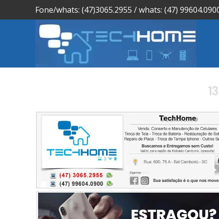
Fone/whats: (47)3065.2955 / whats: (47) 99604.090
1