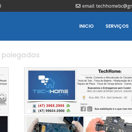
0
email: techhomebc@g
INICIO
SERVIÇOS
3 polegadas