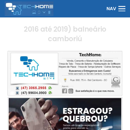
NAV
2016 até 2019) balneário
camboriú