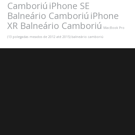
Camboriú
iPhone SE
Balneário Camboriú
iPhone
XR Balneário Camboriú
MacBook Pro
(13 polegadas
meados de 2012 até 2015) balneário camboriú