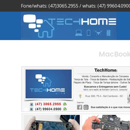
Fone/whats: (47)3065.2955 / whats: (47) 99604.090
MacBook 