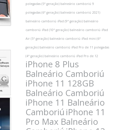
polegadas (5ª geração) balneário camboriú
9
polegadas (6ª geração) balneário camboriú
2021)
balneário camboriú
iPad (9ª geração) balneário
camboriú
iPad (10ª geração) balneário camboriú
iPad
Air (5ª geração) balneário camboriú
iPad mini (6ª
geração) balneário camboriú
iPad Pro de 11 polegadas
(4ª geração) balneário camboriú
iPad Pro de 12
iPhone 8 Plus
Balneário Camboriú
iPhone 11 128GB
Balneário Camboriú
iPhone 11 Balneário
Camboriú
iPhone 11
Pro Max Balneário