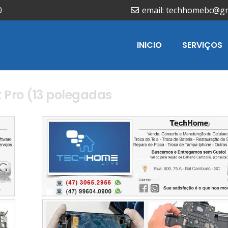
0
email: techhomebc@g
INICIO
SERVIÇOS
Pro (13 polegadas