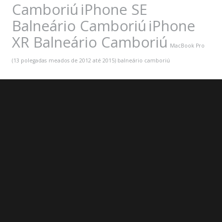
Camboriú
iPhone SE
Balneário Camboriú
iPhone
XR Balneário Camboriú
MacBook Pro
(13 polegadas
meados de 2012 até 2015) balneário camboriú