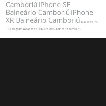
Camboriú
iPhone SE
Balneário Camboriú
iPhone
XR Balneário Camboriú
MacBook Pro
(13 polegadas
meados de 2012 até 2015) balneário camboriú