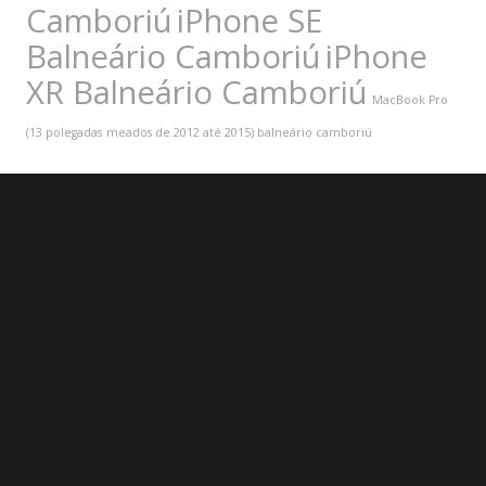
Camboriú
iPhone SE
Balneário Camboriú
iPhone
XR Balneário Camboriú
MacBook Pro
(13 polegadas
meados de 2012 até 2015) balneário camboriú