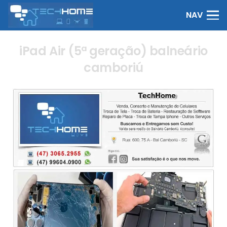
NAV
iPad Air (5ª geração) balneário
camboriú