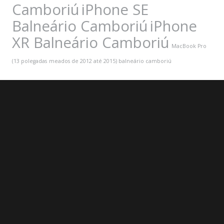
Camboriú
iPhone SE
Balneário Camboriú
iPhone
XR Balneário Camboriú
MacBook Pro
(13 polegadas
meados de 2012 até 2015) balneário camboriú