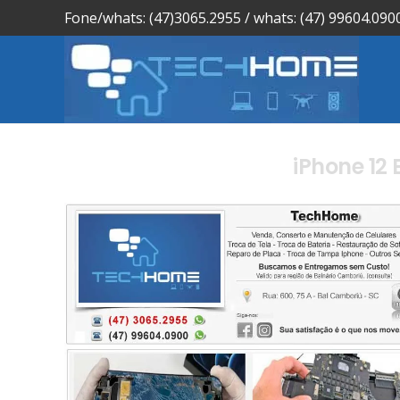
Fone/whats: (47)3065.2955 / whats: (47) 99604.090
iPhone 12