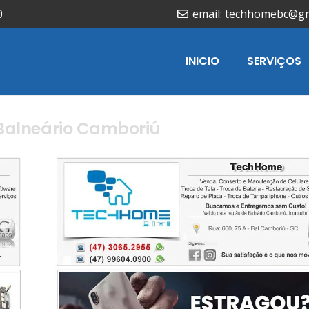
0
email: techhomebc@g
INICIO
SERVIÇOS
 Balneário Camboriú