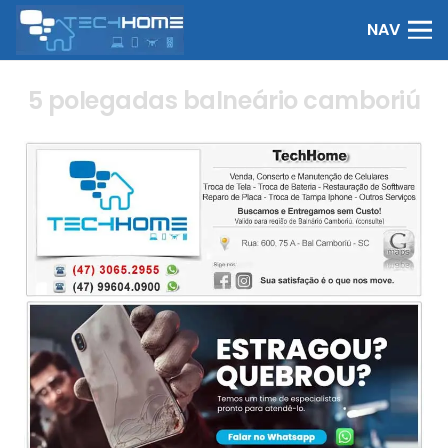
NAV
5 polegadas balneário camboriú