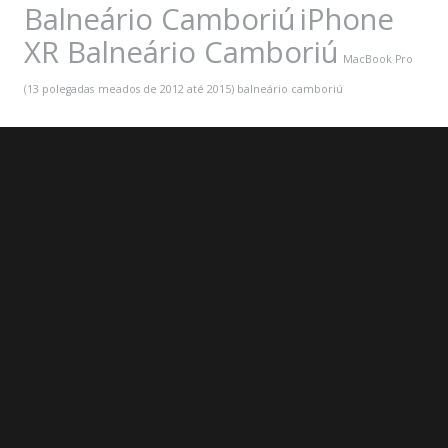
Balneário Camboriú
iPhone
XR Balneário Camboriú
MacBook Pro
(13 polegadas
meados de 2012 até 2015) balneário camboriú