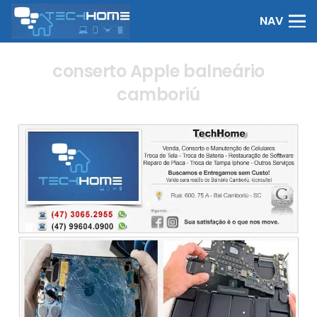
NAV
conserto Apple balneário
camboriú