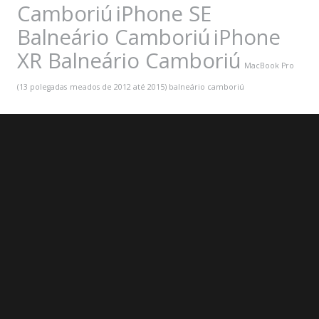
Camboriú
iPhone SE
Balneário Camboriú
iPhone
XR Balneário Camboriú
MacBook Pro
(13 polegadas
meados de 2012 até 2015) balneário camboriú