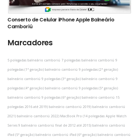
Conserto de Celular iPhone Apple Balneário
Camboriú
Marcadores
5 polegadas balneário camboriú
7 polegadas balneário camboriú
9
polegadas (1ª geração) balneário camboriú
9 polegadas (2ª geração)
balneário camboriú
9 polegadas (3ª geração) balneário camboriú
9
polegadas (4ª geração) balneário camboriú
9 polegadas (5ª geração)
balneário camboriú
9 polegadas (6ª geração) balneário camboriú
15
polegadas
2016 até 2019) balneário camboriú
2019) balneário camboriú
2021) balneário camboriú
2022) MacBook Pro (14 polegadas
Apple Watch
Series 9 balneário camboriú
final de 2012 até 2015) balneário camboriú
iPad (5ª geração) balneário camboriú
iPad (6ª geração) balneário camboriú