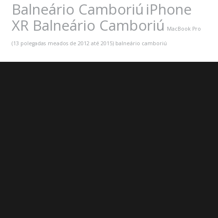
Balneário Camboriú
iPhone
XR Balneário Camboriú
MacBook Pro
(13 polegadas
meados de 2012 até 2015) balneário camboriú