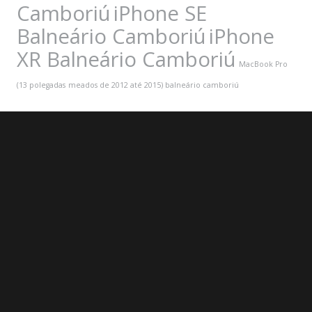
Camboriú
iPhone SE
Balneário Camboriú
iPhone
XR Balneário Camboriú
MacBook Pro
(13 polegadas
meados de 2012 até 2015) balneário camboriú